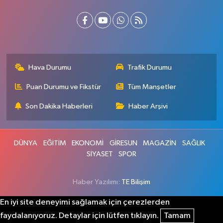
Hava Durumu
Trafik Durumu
Puan Durumu ve Fikstür
Tüm Manşetler
Son Dakika Haberleri
Haber Arşivi
DÜNYA
EĞİTİM
EKONOMİ
GİRESUN
MAGAZİN
SAĞLIK
SİYASET
SPOR
Haber Yazılımı:
TE Bilişim
En iyi site deneyimi sağlamak için çerezlerden
faydalanıyoruz. Detaylar için lütfen tıklayın.
Tamam