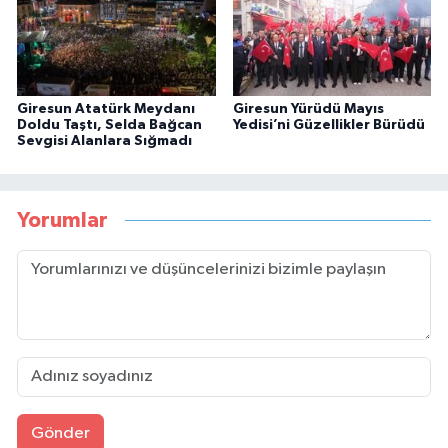
Giresun Atatürk Meydanı
Giresun Yürüdü Mayıs
Doldu Taştı, Selda Bağcan
Yedisi’ni Güzellikler Bürüdü
Sevgisi Alanlara Sığmadı
Yorumlar
Gönder