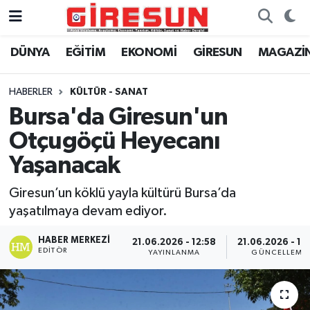
DÜNYA
EĞİTİM
EKONOMİ
GİRESUN
MAGAZİ
Hava Durumu
Trafik Durumu
HABERLER
KÜLTÜR - SANAT
Bursa'da Giresun'un
Süper Lig Puan Durumu ve Fikstür
Otçugöçü Heyecanı
Tüm Manşetler
Yaşanacak
Giresun’un köklü yayla kültürü Bursa’da
Son Dakika Haberleri
yaşatılmaya devam ediyor.
Haber Arşivi
HABER MERKEZI
21.06.2026 - 12:58
21.06.2026 - 13
EDITÖR
YAYINLANMA
GÜNCELLEME