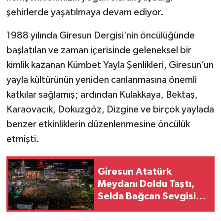
şehirlerde yaşatılmaya devam ediyor.
1988 yılında Giresun Dergisi’nin öncülüğünde
başlatılan ve zaman içerisinde geleneksel bir
kimlik kazanan Kümbet Yayla Şenlikleri, Giresun’un
yayla kültürünün yeniden canlanmasına önemli
katkılar sağlamış; ardından Kulakkaya, Bektaş,
Karaovacık, Dokuzgöz, Dizgine ve birçok yaylada
benzer etkinliklerin düzenlenmesine öncülük
etmişti.
Giresun Atatürk
Meydanı Doldu Taştı,
Selda Bağcan Sevgisi
Alanlara Sığmadı