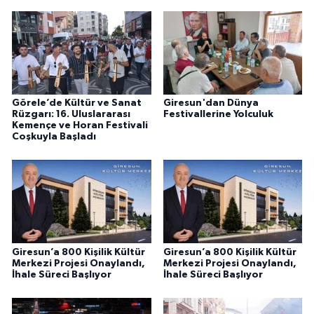
Görele’de Kültür ve Sanat
Giresun'dan Dünya
Rüzgarı: 16. Uluslararası
Festivallerine Yolculuk
Kemençe ve Horan Festivali
Coşkuyla Başladı
Giresun’a 800 Kişilik Kültür
Giresun’a 800 Kişilik Kültür
Merkezi Projesi Onaylandı,
Merkezi Projesi Onaylandı,
İhale Süreci Başlıyor
İhale Süreci Başlıyor